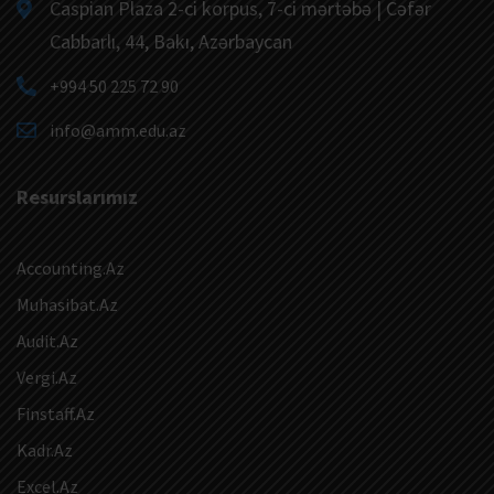
Caspian Plaza 2-ci korpus, 7-ci mərtəbə | Cəfər
Cabbarlı, 44, Bakı, Azərbaycan
+994 50 225 72 90
info@amm.edu.az
Resurslarımız
Accounting.Az
Muhasibat.Az
Audit.Az
Vergi.Az
Finstaff.Az
Kadr.Az
Excel.Az