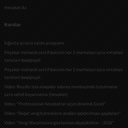
Hesabat.Az
Kurslar
Sığorta işi üzrə təlim proqramı
Peşəkar mühasib sertifikatının hər 2 mərhələsi üzrə imtahan
tarixləri dəqiqləşdi
Peşəkar mühasib sertifikatının hər 2 mərhələsi üzrə imtahan
tarixləri dəqiqləşdi
Video: Muzdlu işlə əlaqədar ödəmə mənbəyində tutulmalar
üzrə vahid bəyannamə (hesabat)
Video: “Professional hesabatlar üçün dinamik Excel”
Video: “İkiqat vergitutmaların aradan qaldırılması qaydaları”
Video: “Vergi Məcəlləsinə gözlənilən dəyişikliklər – 2026”