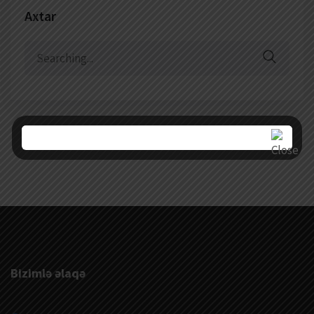
Axtar
Search
for:
Bizimlə əlaqə