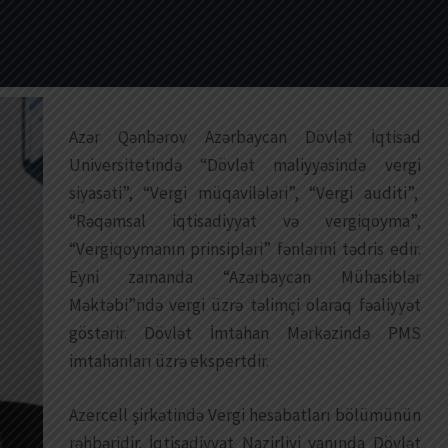
Azər Qənbərov Azərbaycan Dövlət İqtisad
Universitetində “Dövlət maliyyəsində vergi
siyasəti”, “Vergi müqavilələri”, “Vergi auditi”,
“Rəqəmsal iqtisadiyyat və vergiqoyma”,
“Vergiqoymanın prinsipləri” fənlərini tədris edir.
Eyni zamanda “Azərbaycan Mühasiblər
Məktəbi”ndə vergi üzrə təlimçi olaraq fəaliyyət
göstərir. Dövlət İmtahan Mərkəzində PMS
imtahanları üzrə ekspertdir.
Azercell şirkətində Vergi hesabatları bölümünün
rəhbəridir. İqtisadiyyat Nazirliyi yanında Dövlət