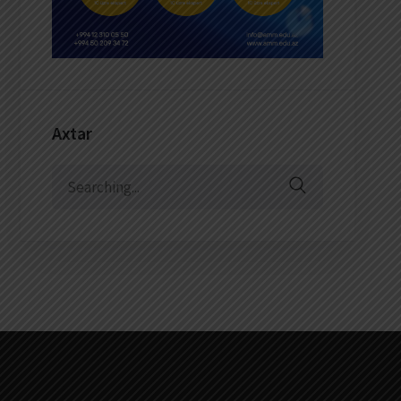
Axtar
Search
for: