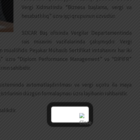
Vergi Xidmətində “Biznesə başlama, vergi və
hesabatlılıq” üzrə işçi qrupunun üzvüdür.
SOCAR Baş ofisində Vergilər Departamentində
rəis müavini vəzifələrində çalışmışdır. Vergi
n müəllifidir. Peşəkar Mühasib Sertifikat imtahanını hər iki
CCA” üzrə “Diplom Performance Management” və “DİPİFR”
ının sahibidir.
sistemində avtomatlaşdırılması və vergi uçotu ilə maya
gistrlərinin düzgün formalaşması üzrə layihənin rəhbəridir.
alikdir.