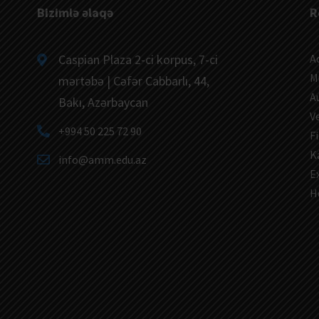
Bizimlə əlaqə
R
Caspian Plaza 2-ci korpus, 7-ci
A
M
mərtəbə | Cəfər Cabbarlı, 44,
A
Bakı, Azərbaycan
V
+994 50 225 72 90
Fi
K
info@amm.edu.az
E
H