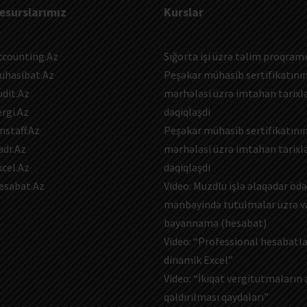
esurslarımız
Kurslar
ccounting.Az
Sığorta işi üzrə təlim proqramı
uhasibat.Az
Peşəkar mühasib sertifikatının
udit.Az
mərhələsi üzrə imtahan tarixlə
ergi.Az
dəqiqləşdi
nstaff.Az
Peşəkar mühasib sertifikatının
adr.Az
mərhələsi üzrə imtahan tarixlə
xcel.Az
dəqiqləşdi
esabat.Az
Video: Muzdlu işlə əlaqədar ö
mənbəyində tutulmalar üzrə v
bəyannamə (hesabat)
Video: “Professional hesabatl
dinamik Excel”
Video: “İkiqat vergitutmaların
qaldırılması qaydaları”