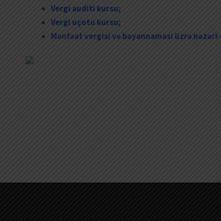
Vergi auditi kursu;
Vergi uçotu kursu;
Mənfəət vergisi və bəyannaməsi üzrə nəzəri-