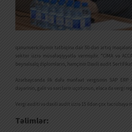
qanunvericiliyinin tətbiqinə dair 50-dən artıq məqaləni
sektor üzrə müvəfəqiyyətlə vermişdir. “CİMA və A
beynəlxalq diplomların, həmçinin Daxili audit Sertifikat
Azərbaycanda ilk dəfə mənfəət vergisinin SAP ERP 
dəyərinin, gəlir və xərclərin uçotunun, eləcə də vergi re
Vergi auditi və daxili audit üzrə 15 ildən çox təcrübəyə m
Təlimlər: