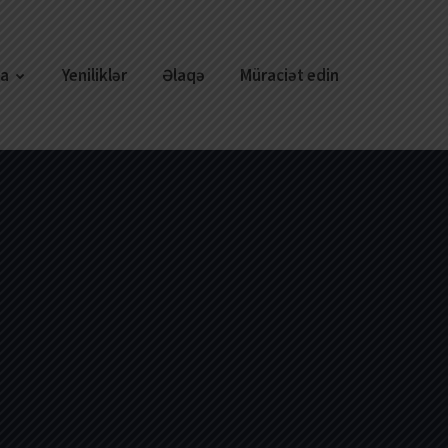
ya
Yeniliklər
Əlaqə
Müraciət edin