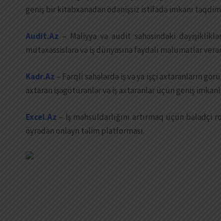
geniş bir kitabxanadan ödənişsiz istifadə imkanı təqdi
Audit.Az
– Maliyyə və audit sahəsindəki dəyişiklikl
mütəxəssislərə və iş dünyasına faydalı məlumatlar verən
Kadr.Az
– Fərqli sahələrdə iş və ya işçi axtaranların g
axtaran işəgötürənlər və iş axtaranlar üçün geniş imka
Excel.Az
– İş məhsuldarlığını artırmaq üçün bələdçi rol
öyrədən onlayn təlim platforması.