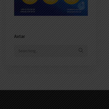
Axtar
Search
for: