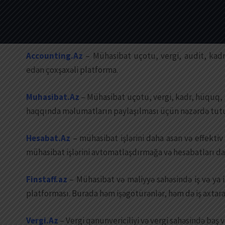
Accounting.Az
– Mühasibat uçotu, vergi, audit, kadr 
edən çoxşaxəli platforma.
Muhasibat.Az
– Mühasibat uçotu, vergi, kadr, hüquq, a
haqqında məlumatların paylaşılması üçün nəzərdə tutu
Hesabat.Az
– mühasibat işlərini daha asan və effekti
mühasibat işlərini avtomatlaşdırmağa və hesabatları da
Finstaff.az
– Mühasibat və maliyyə sahəsində iş və ya 
platforması. Burada həm işəgötürənlər, həm də iş axta
Vergi.Az
– Vergi qanunvericiliyi və vergi sahəsində baş 