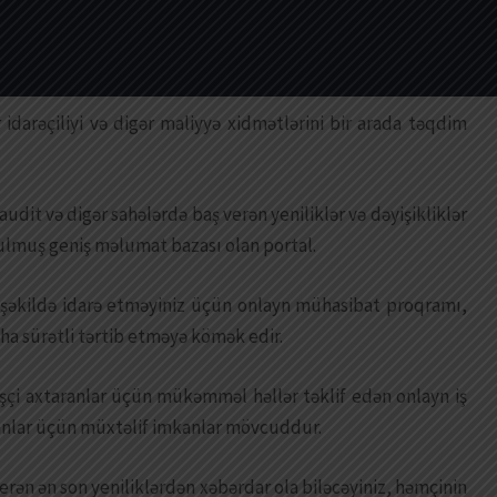
idarəçiliyi və digər maliyyə xidmətlərini bir arada təqdim
udit və digər sahələrdə baş verən yeniliklər və dəyişikliklər
lmuş geniş məlumat bazası olan portal.
v şəkildə idarə etməyiniz üçün onlayn mühasibat proqramı,
ha sürətli tərtib etməyə kömək edir.
işçi axtaranlar üçün mükəmməl həllər təklif edən onlayn iş
ranlar üçün müxtəlif imkanlar mövcuddur.
verən ən son yeniliklərdən xəbərdar ola biləcəyiniz, həmçinin