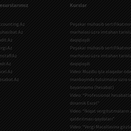
esurslarımız
Kurslar
ccounting.Az
Peşəkar mühasib sertifikatının
uhasibat.Az
mərhələsi üzrə imtahan tarixlə
udit.Az
dəqiqləşdi
ergi.Az
Peşəkar mühasib sertifikatının
nstaff.Az
mərhələsi üzrə imtahan tarixlə
adr.Az
dəqiqləşdi
xcel.Az
Video: Muzdlu işlə əlaqədar ö
esabat.Az
mənbəyində tutulmalar üzrə v
bəyannamə (hesabat)
Video: “Professional hesabatl
dinamik Excel”
Video: “İkiqat vergitutmaların
qaldırılması qaydaları”
Video: “Vergi Məcəlləsinə gözl