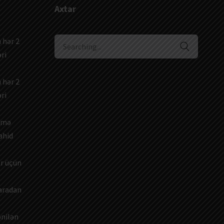
Axtar
Search
 hər 2
for:
ri
 hər 2
ri
dəmə
ahid
ar üçün
 aradan
ənilən