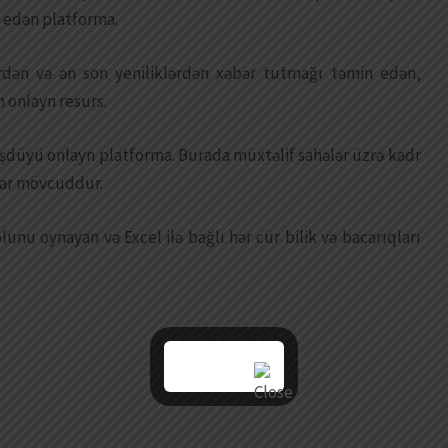
m edən platforma.
ərdən və ən son yeniliklərdən xəbər tutmağı təmin edən,
 onlayn resurs.
örüşdüyü onlayn platforma. Burada müxtəlif sahələr üzrə kadr
nlar mövcuddur.
unu oynayan və Excel ilə bağlı hər cür bilik və bacarıqları