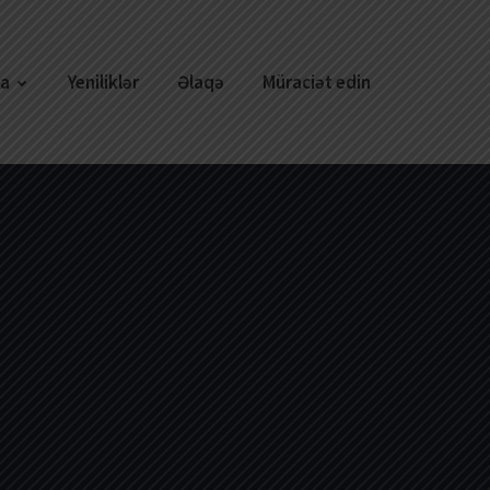
ya
Yeniliklər
Əlaqə
Müraciət edin