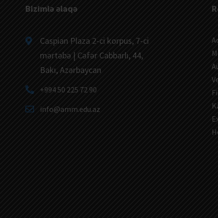
Bizimlə əlaqə
R
Caspian Plaza 2-ci korpus, 7-ci
A
M
mərtəbə | Cəfər Cabbarlı, 44,
A
Bakı, Azərbaycan
V
+994 50 225 72 90
Fi
K
info@amm.edu.az
E
H