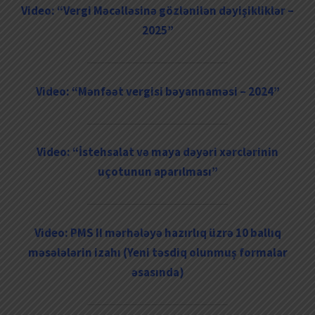
Video: “Vergi Məcəlləsinə gözlənilən dəyişikliklər –
2025”
Video: “Mənfəət vergisi bəyannaməsi – 2024”
Video: “İstehsalat və maya dəyəri xərclərinin
uçotunun aparılması”
Video: PMS II mərhələyə hazırlıq üzrə 10 ballıq
məsələlərin izahı (Yeni təsdiq olunmuş formalar
əsasında)