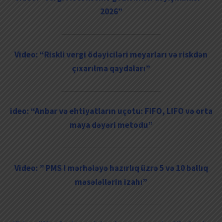
2026”
Video: “Riskli vergi ödəyiciləri meyarları və riskdən
çıxarılma qaydaları”
ideo: “Anbar və ehtiyatların uçotu: FIFO, LIFO və orta
maya dəyəri metodu”
Video: ” PMS I mərhələyə hazırlıq üzrə 5 və 10 ballıq
məsələllərin izahı”