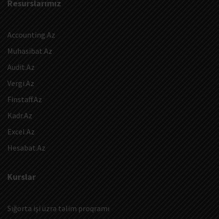
Resurslarımız
Accounting.Az
Muhasibat.Az
Audit.Az
Vergi.Az
Finstaff.Az
Kadr.Az
Excel.Az
Hesabat.Az
Kurslar
Sığorta işi üzrə təlim proqramı