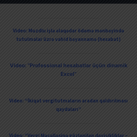
Video: Muzdlu işlə əlaqədar ödəmə mənbəyində
tutulmalar üzrə vahid bəyannamə (hesabat)
Video: “Professional hesabatlar üçün dinamik
Excel”
Video: “İkiqat vergitutmaların aradan qaldırılması
qaydaları”
Video: “Vergi Məcəlləsinə gözlənilən dəyişikliklər –