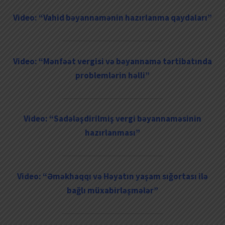
Video: “Vahid bəyannamənin hazırlanma qaydaları”
Video: “Mənfəət vergisi və bəyannamə tərtibatında
problemlərin həlli”
Video: “Sadələşdirilmiş vergi bəyannaməsinin
hazırlanması”
Video: “Əməkhaqqı və Həyatın yaşam sığortası ilə
bağlı müxabirləşmələr”