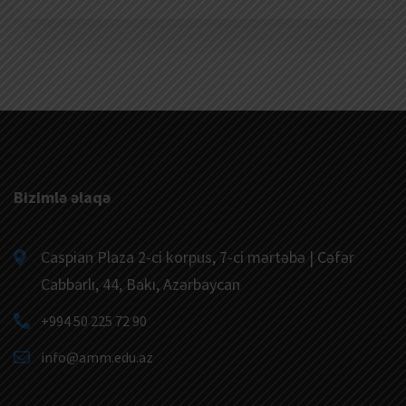
Bizimlə əlaqə
Caspian Plaza 2-ci korpus, 7-ci mərtəbə | Cəfər
Cabbarlı, 44, Bakı, Azərbaycan
+994 50 225 72 90
info@amm.edu.az