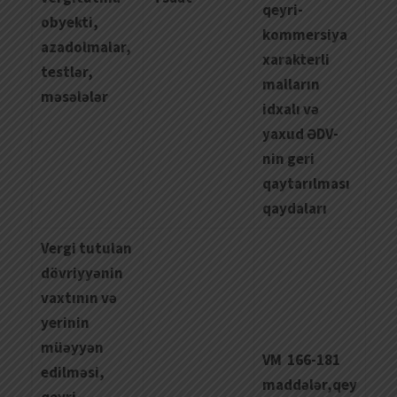
qeyri-
obyekti
,
kommersiya
azadolmalar
,
xarakterli
testl
ə
r
,
malların
m
ə
s
ə
l
ə
l
ə
r
idxalı və
yaxud ƏDV-
nin geri
qaytarılması
qaydaları
Vergi tutulan
dövriyyənin
vaxtının və
yerinin
müəyyən
VM 166-181
edilməsi,
maddələr,qey