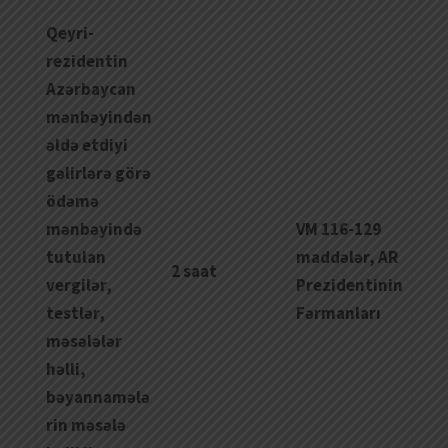
Qeyri-
rezidentin
Azərbaycan
mənbəyindən
əldə etdiyi
gəlirlərə görə
ödəmə
mənbəyində
VM 116-129
tutulan
maddələr, AR
2 saat
vergilər,
Prezidentinin
testl
ə
r
,
Fərmanları
m
ə
s
ə
l
ə
l
ə
r
h
ə
lli
,
b
ə
yannam
ə
l
ə
rin
m
ə
s
ə
l
ə