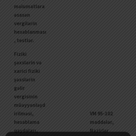
məlumatlara
əsasən
vergilərin
hesablanması
, testlər.
Fiziki
şə
xsl
ə
rin
v
ə
xarici
fiziki
şə
xsl
ə
rin
g
ə
lir
vergisinin
m
üə
yy
ə
nl
əş
d
irilm
ə
si
,
VM 95-102
hesablama
maddələr,
qaydalar
ı,
Nazirlər