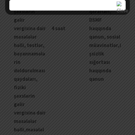
fiziki
Kabinetinin
şə
xsl
ə
rin
qərarları,
g
ə
lir
DSMF
vergisin
ə
dair
4 saat
haqqında
m
ə
s
ə
l
ə
l
ə
r
qanun, sosial
h
ə
lli
,
testl
ə
r
,
müavinətlər,i
b
ə
yannam
ə
l
ə
şsizlik
rin
sığortası
doldurulmas
ı
haqqında
qaydalar
ı,
qanun
fiziki
şə
xsl
ə
rin
g
ə
lir
vergisin
ə
dair
m
ə
s
ə
l
ə
l
ə
r
h
ə
lli
,
m
ə
s
ə
l
ə
l