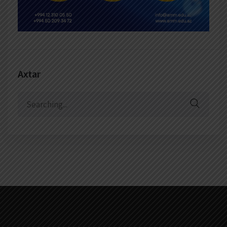
Axtar
Search
for: