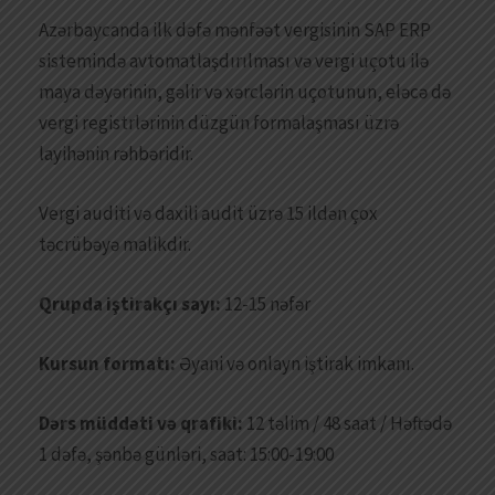
Azərbaycanda ilk dəfə mənfəət vergisinin SAP ERP
sistemində avtomatlaşdırılması və vergi uçotu ilə
maya dəyərinin, gəlir və xərclərin uçotunun, eləcə də
vergi registrlərinin düzgün formalaşması üzrə
layihənin rəhbəridir.
Vergi auditi və daxili audit üzrə 15 ildən çox
təcrübəyə malikdir.
Qrupda iştirakçı sayı:
12-15 nəfər
Kursun formatı:
Əyani və onlayn iştirak imkanı.
Dərs müddəti və qrafiki:
12 təlim / 48 saat / Həftədə
1 dəfə, şənbə günləri, saat: 15:00-19:00