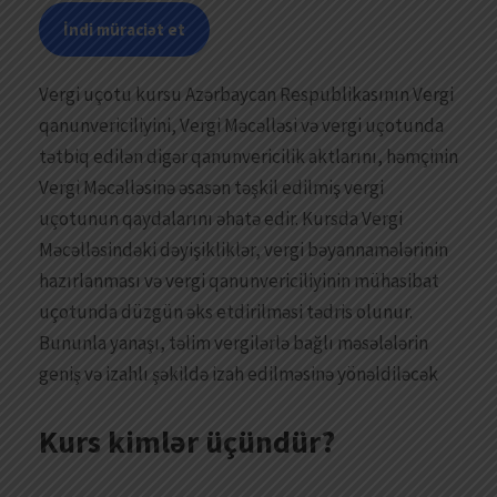
İndi müraciət et
Vergi uçotu kursu Azərbaycan Respublikasının Vergi
qanunvericiliyini, Vergi Məcəlləsi və vergi uçotunda
tətbiq edilən digər qanunvericilik aktlarını, həmçinin
Vergi Məcəlləsinə əsasən təşkil edilmiş vergi
uçotunun qaydalarını əhatə edir. Kursda Vergi
Məcəlləsindəki dəyişikliklər, vergi bəyannamələrinin
hazırlanması və vergi qanunvericiliyinin mühasibat
uçotunda düzgün əks etdirilməsi tədris olunur.
Bununla yanaşı, təlim vergilərlə bağlı məsələlərin
geniş və izahlı şəkildə izah edilməsinə yönəldiləcək
Kurs kimlər üçündür?