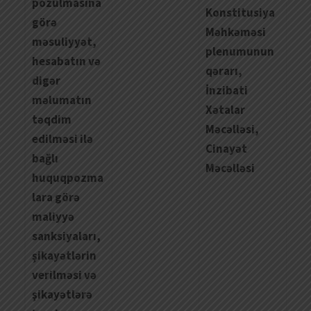
pozulmasına
Konstitusiya
görə
Məhkəməsi
məsuliyyət,
plenumunun
hesabatın və
qərarı,
digər
İnzibati
məlumatın
Xətalar
təqdim
Məcəlləsi,
edilməsi ilə
Cinayət
bağlı
Məcəlləsi
huquqpozma
lara görə
maliyyə
sanksiyaları,
şikayətlərin
verilməsi və
şikayətlərə