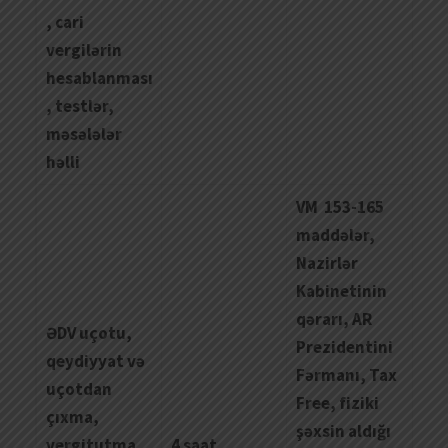
, cari
vergilərin
hesablanması
, testlər,
məsələlər
həlli
VM 153-165
maddələr,
Nazirlər
Kabinetinin
qərarı, AR
Ə
DV
u
ç
otu
,
Prezidentini
qeydiyyat
v
ə
Fərmanı, Tax
u
ç
otdan
Free, fiziki
çı
xma
,
şəxsin aldığı
vergitutma
4 saat