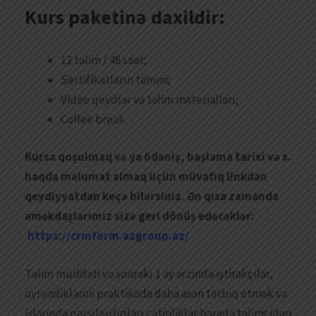
Kurs paketinə daxildir:
12 təlim / 48 saat;
Sertifikatların təmini;
Video qeydlər və təlim materialları;
Coffee break.
Kursa qoşulmaq və ya ödəniş, başlama tarixi və s.
haqda məlumat almaq üçün müvafiq linkdən
qeydiyyatdan keçə bilərsiniz. Ən qısa zamanda
əməkdaşlarımız sizə geri dönüş edəcəklər:
https://crmform.azgroup.az/
Təlim müddəti və sonrakı 1 ay ərzində iştirakçılar,
öyrəndiklərini praktikada daha asan tətbiq etmək və
işlərində qarşılaşdıqları çətinliklər barədə təlimçidən