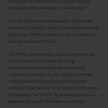
təlimçi olaraq fəaliyyət göstərir. Dövlət İmtahan
Mərkəzində PMS imtahanları üzrə ekspertdir.
Azercell şirkətində Vergi hesabatları bölümünün
rəhbəridir. İqtisadiyyat Nazirliyi yanında Dövlət Vergi
Xidmətində “Biznesə başlama, vergi və hesabatlılıq”
üzrə işçi qrupunun üzvüdür.
SOCAR Baş ofisində Vergilər Departamentində rəis
müavini vəzifələrində çalışmışdır. Vergi
qanunvericiliyinin tətbiqinə dair 50-dən artıq
məqalənin müəllifidir. Peşəkar Mühasib Sertifikat
imtahanını hər iki sektor üzrə müvəfəqiyyətlə
vermişdir. “CİMA və ACCA” üzrə “Diplom Performance
Management” və “DİPİFR” beynəlxalq diplomların,
həmçinin Daxili audit Sertifikatının sahibidir.