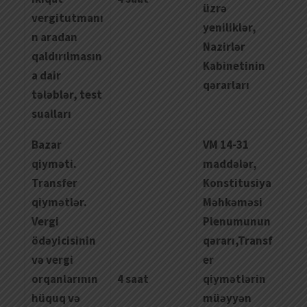
üzrə
vergitutmanı
yeniliklər,
n aradan
Nazirlər
qaldırılmasın
Kabinetinin
a dair
qərarları
tələblər, test
sualları
Bazar
VM 14-31
qiyməti.
maddələr,
Transfer
Konstitusiya
qiymətlər.
Məhkəməsi
Vergi
Plenumunun
ödəyicisinin
qərarı,Transf
və vergi
er
orqanlarının
4 saat
qiymətlərin
hüquq və
müəyyən