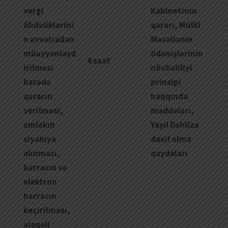
vergi
Kabinetinin
öhdəliklərini
qərarı, Mülki
n əvvəlcədən
Məcəllənin
müəyyənləşd
ödənişlərinin
4 saat
irilməsi
növbəliliyi
barədə
prinsipi
qərarın
haqqında
verilməsi,
maddələri,
əmlakın
Yaşıl Dəhlizə
siyahıya
daxil olma
alınması,
qaydaları
hərracın və
elektron
hərracın
keçirilməsi,
əlaqəli