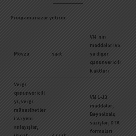
Proqrama nəzər yetirin:
VM-nin
maddələri və
Mövzu
saat
ya digər
qanunvericili
k aktları
Vergi
qanunvericili
VM 1-13
yi, vergi
maddələr,
münasibətlər
Beynəlxalq
i və yeni
sazişlər, DTA
anlayışlar,
formaları
ikiqat
4 saat