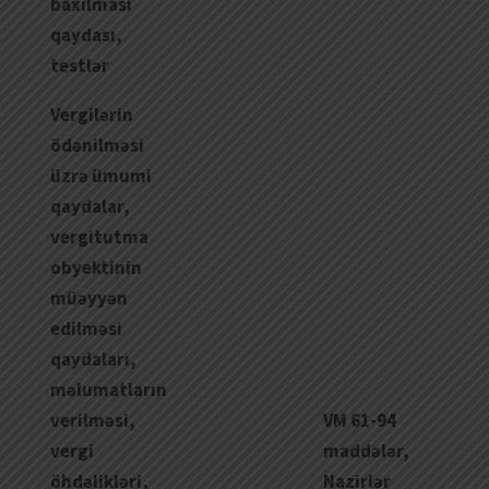
baxılması
qaydası,
testlər
Vergilərin
ödənilməsi
üzrə ümumi
qaydalar,
vergitutma
obyektinin
müəyyən
edilməsi
qaydaları,
məlumatların
verilməsi,
VM 61-94
vergi
maddələr,
öhdəlikləri,
Nazirlər