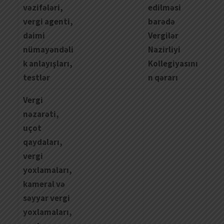
vəzifələri,
edilməsi
vergi agenti,
barədə
daimi
Vergilər
nümayəndəli
Nazirliyi
k anlayışları,
Kollegiyasını
testlər
n qərarı
Vergi
nəzarəti,
uçot
qaydaları,
vergi
yoxlamaları,
kameral və
səyyar vergi
yoxlamaları,