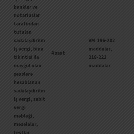
banklar və
notariuslar
tərəfindən
tutulan
sadələşdirilm
VM 196-202
iş vergi, bina
maddələr,
4 saat
tikintisi ilə
218-221
məşğul olan
maddələr
şəxslərə
hesablanan
sadələşdirilm
iş vergi, sabit
vergi
məbləği,
məsələlər,
testlər