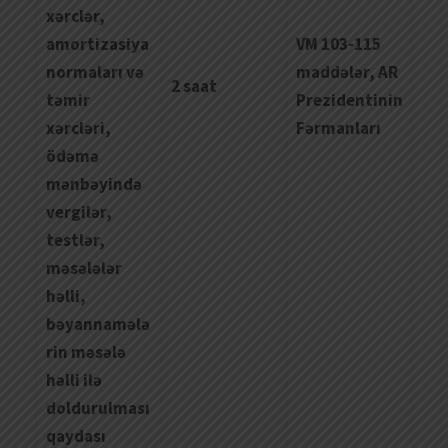
x
ə
rcl
ə
r
,
amortizasiya
VM 103-115
normalar
ı
v
ə
maddələr, AR
2 saat
t
ə
mir
Prezidentinin
x
ə
rcl
ə
ri
,
Fərmanları
ö
d
ə
m
ə
m
ə
nb
ə
yind
ə
vergil
ə
r
,
testl
ə
r
,
m
ə
s
ə
l
ə
l
ə
r
h
ə
lli
,
b
ə
yannam
ə
l
ə
rin
m
ə
s
ə
l
ə
h
ə
lli
il
ə
doldurulmas
ı
qaydas
ı