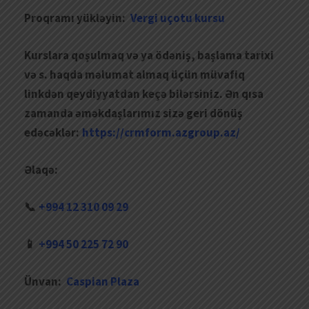
Proqramı yükləyin:
Vergi uçotu kursu
Kurslara qoşulmaq və ya ödəniş, başlama tarixi
və s. haqda məlumat almaq üçün müvafiq
linkdən qeydiyyatdan keçə bilərsiniz. Ən qısa
zamanda əməkdaşlarımız sizə geri dönüş
edəcəklər:
https://crmform.azgroup.az/
Əlaqə:
📞
+994 12 310 09 29
📱
+994 50 225 72 90
Ünvan:
Caspian Plaza