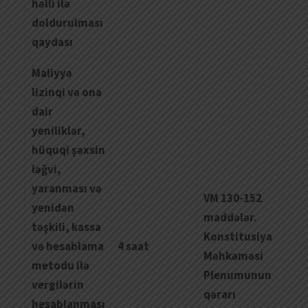
h
ə
lli
il
ə
doldurulmas
ı
qaydas
ı
Maliyyə
lizinqi və ona
dair
yeniliklər,
hüquqi şəxsin
ləğvi,
yaranması və
VM 130-152
yenidən
maddələr.
təşkili, kassa
Konstitusiya
və hesablama
4 saat
Məhkəməsi
metodu ilə
Plenumunun
vergilərin
qərarı
hesablanması