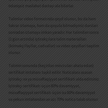
ödənişsiz məsləhət dəstəyi ala bilərlər.
Təlimlər video formatında qeyd olunur, bu da həm
təkrar izləməyə, həm də qoşula bilmədiyiniz dərsləri
sonradan izləməyə imkan yaradır. Hər təlimdən sonra
(1 gün ərzində) iştirakçılara təlim materialları
(köməkçi fayllar, cədvəllər) və video qeydləri təqdim
olunur.
Təlimin sonunda (keçirilən mövzuları əhatə edən)
sertifikat imtahanı təşkil edilir. Nəticələrə əsasən
iştirakçı və ya müvəffəqiyyət sertifikatı əldə edirsiniz.
İştirakçı sertifikatı üçün 80% davamiyyət,
müvəffəqiyyət sertifikatı üçün isə 80% davamiyyət
və yekun imtahandan ən azı 70% nəticə tələb olunur.