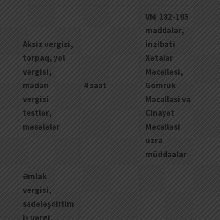
VM 182-195
maddələr,
Aksiz
vergisi
,
İnzibati
torpaq
,
yol
Xətalar
vergisi
,
Məcəlləsi,
m
ə
d
ə
n
4 saat
Gömrük
vergisi
Məcəlləsi və
testl
ə
r
,
Cinayət
m
ə
s
ə
l
ə
l
ə
r
Məcəlləsi
üzrə
müddəalar
Əmlak
vergisi,
sadələşdirilm
iş vergi,