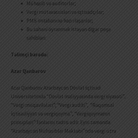
Mühasib və auditorlar;
Vergi mütəxəssisləri və iqtisadçılar;
PMS imtahanına hazırlaşanlar;
Bu sahəni öyrənmək istəyən digər peşə
sahibləri.
Təlimçi barədə:
Azər Qənbərov
Azər Qənbərov Azərbaycan Dövlət İqtisad
Universitetində “Dövlət maliyyəsində vergi siyasəti”,
“Vergi müqavilələri”, “Vergi auditi”, “Rəqəmsal
iqtisadiyyat və vergiqoyma”, “Vergiqoymanın
prinsipləri” fənlərini tədris edir. Eyni zamanda
“Azərbaycan Mühasiblər Məktəbi”ndə vergi üzrə