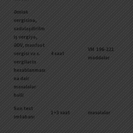
Ə
mlak
vergisin
ə,
sad
ə
l
əş
dirilm
i
ş
vergiy
ə,
Ə
DV
,
m
ə
nf
əə
t
VM 196-221
vergisi
v
ə
s.
4 saat
maddələr
vergil
ə
rin
hesablanmas
ı
na
dair
m
ə
s
ə
l
ə
l
ə
r
h
ə
lli
Son test
1+3 saat
məsələlər
imtahanı