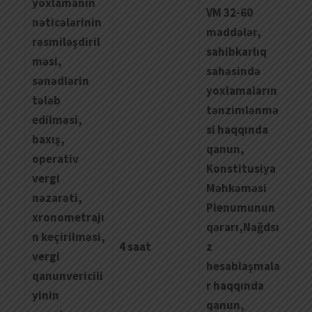
yoxlamanın
VM 32-60
nəticələrinin
maddələr,
rəsmiləşdiril
sahibkarlıq
məsi,
sahəsində
sənədlərin
yoxlamaların
tələb
tənzimlənmə
edilməsi,
si haqqında
baxış,
qanun,
operativ
Konstitusiya
vergi
Məhkəməsi
nəzarəti,
Plenumunun
xronometrajı
qərarı,Nağdsı
n keçirilməsi,
4 saat
z
vergi
hesablaşmala
qanunvericili
r haqqında
yinin
qanun,