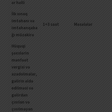
ə
r
h
ə
lli
İlk sınaq
imtahanı və
1+3 saat
Məsələlər
imtahanqaba
ğı müzakirə
H
ü
quqi
şə
xsl
ə
rin
m
ə
nf
əə
t
vergisi
v
ə
azadolmalar
,
g
ə
lirin
ə
ld
ə
edilm
ə
si
v
ə
g
ə
lird
ə
n
ç
ı
x
ı
lan
v
ə
çı
x
ı
lmayan