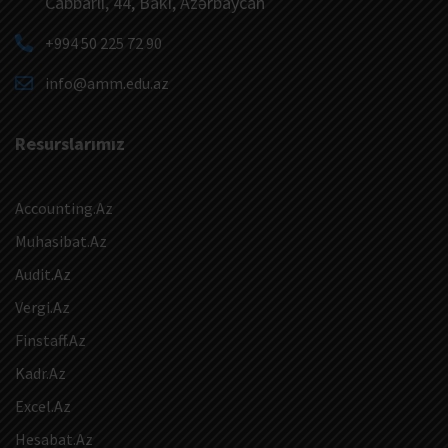
Cabbarlı, 44, Bakı, Azərbaycan
+994 50 225 72 90
info@amm.edu.az
Resurslarımız
Accounting.Az
Muhasibat.Az
Audit.Az
Vergi.Az
Finstaff.Az
Kadr.Az
Excel.Az
Hesabat.Az