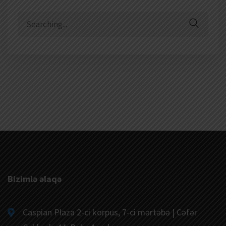
Search
for:
Bizimlə əlaqə
Caspian Plaza 2-ci korpus, 7-ci mərtəbə | Cəfər