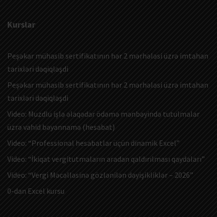
Kurslar
Peşəkar mühasib sertifikatının hər 2 mərhələsi üzrə imtahan
tarixləri dəqiqləşdi
Peşəkar mühasib sertifikatının hər 2 mərhələsi üzrə imtahan
tarixləri dəqiqləşdi
Video: Muzdlu işlə əlaqədar ödəmə mənbəyində tutulmalar
üzrə vahid bəyannamə (hesabat)
Video: “Professional hesabatlar üçün dinamik Excel”
Video: “İkiqat vergitutmaların aradan qaldırılması qaydaları”
Video: “Vergi Məcəlləsinə gözlənilən dəyişikliklər – 2026”
0-dan Excel kursu