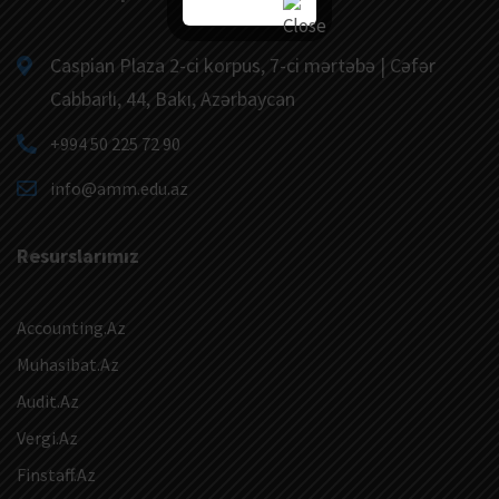
Caspian Plaza 2-ci korpus, 7-ci mərtəbə | Cəfər
Cabbarlı, 44, Bakı, Azərbaycan
+994 50 225 72 90
info@amm.edu.az
Resurslarımız
Accounting.Az
Muhasibat.Az
Audit.Az
Vergi.Az
Finstaff.Az