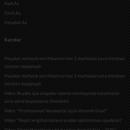
Kadr.Az
Excel.Az
Hesabat.Az
Kurslar
Peşəkar mühasib sertifikatının hər 2 mərhələsi üzrə imtahan
tarixləri dəqiqləşdi
Peşəkar mühasib sertifikatının hər 2 mərhələsi üzrə imtahan
tarixləri dəqiqləşdi
Video: Muzdlu işlə əlaqədar ödəmə mənbəyində tutulmalar
üzrə vahid bəyannamə (hesabat)
Video: “Professional hesabatlar üçün dinamik Excel”
Video: “İkiqat vergitutmaların aradan qaldırılması qaydaları”
Video: “Vergi Məcəlləsinə gözlənilən dəyişikliklər – 2026”