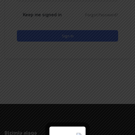
Keep me signed in
Forgot Password?
Sign In
Bizimlə əlaqə